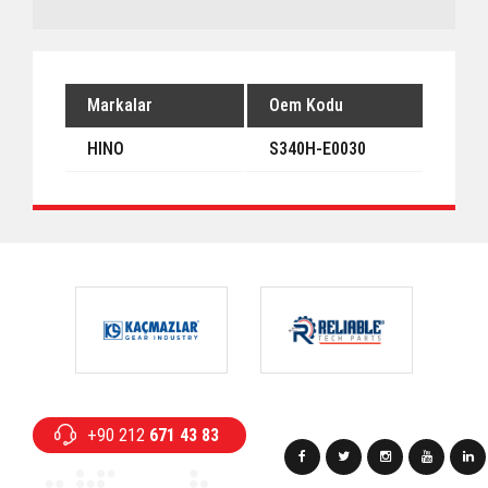
Markalar
Oem Kodu
HINO
S340H-E0030
+90 212
671 43 83