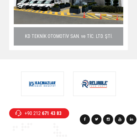
KD TEKNİK OTOMOTİV SAN. ve TİC. LTD. ŞTİ.
+90 212
671 43 83