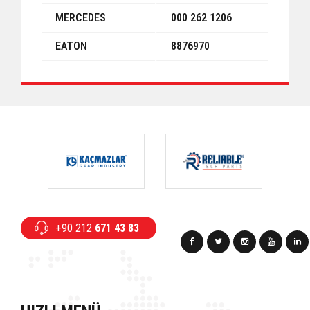
MERCEDES
000 262 1206
EATON
8876970
+90 212
671 43 83