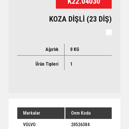
K22.04030
KOZA DİŞLİ (23 DİŞ)
Ağırlık
0 KG
Ürün Tipleri
1
Markalar
Oem Kodu
VOLVO
20526384