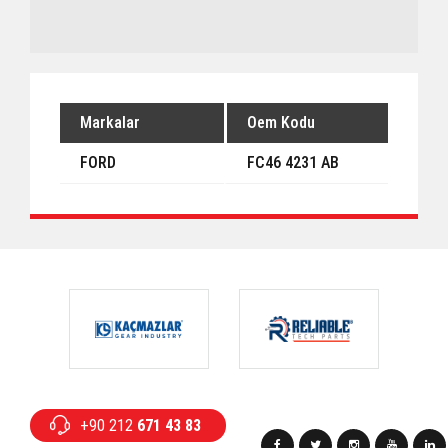
Markalar
Oem Kodu
FORD
FC46 4231 AB
+90 212
671 43 83