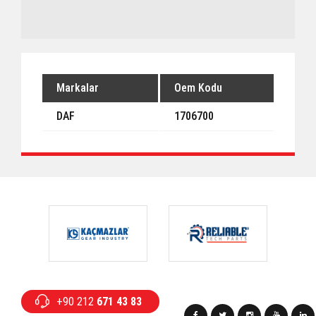
Markalar
Oem Kodu
DAF
1706700
+90 212
671 43 83