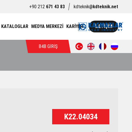
+90 212
671 43 83
kdteknik@
kdteknik.net
KATALOGLAR
MEDYA MERKEZİ
KARİYER
İLETİŞİM
B4B GİRİŞ
K22.04034