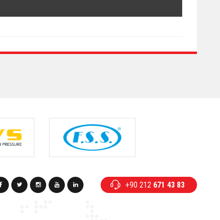
+90 212
671 43 83