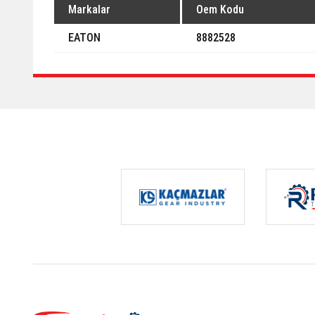
Markalar
Oem Kodu
EATON
8882528