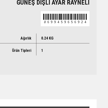
GÜNEŞ DİŞLİ AYAR RAYNELİ
8699459656924
Ağırlık
0.24 KG
Ürün Tipleri
1