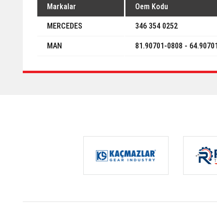
Markalar
Oem Kodu
MERCEDES
346 354 0252
MAN
81.90701-0808 - 64.9070