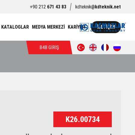
+90 212
671 43 83
kdteknik@
kdteknik.net
KATALOGLAR
MEDYA MERKEZİ
KARİYER
İLETİŞİM
B4B GİRİŞ
K26.00734