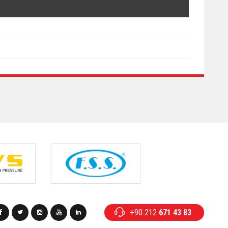
+90 212
671 43 83