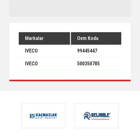
Markalar
Oem Kodu
IVECO
99445447
IVECO
500350785