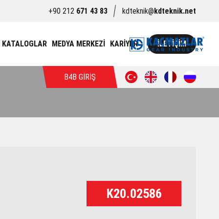
+90 212
671 43 83
kdteknik@
kdteknik.net
KATALOGLAR
MEDYA MERKEZİ
KARİYER
İLETİŞİM
B4B GİRİŞ
K20.02586