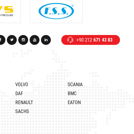
+90 212
671 43 83
VOLVO
SCANIA
DAF
BMC
RENAULT
EATON
SACHS