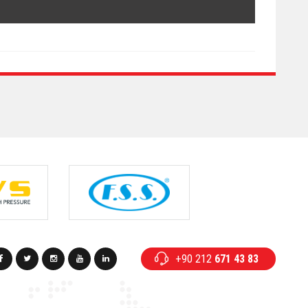
+90 212
671 43 83