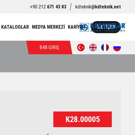
+90 212
671 43 83
kdteknik@
kdteknik.net
KATALOGLAR
MEDYA MERKEZİ
KARİYER
İLETİŞİM
B4B GİRİŞ
K28.00005