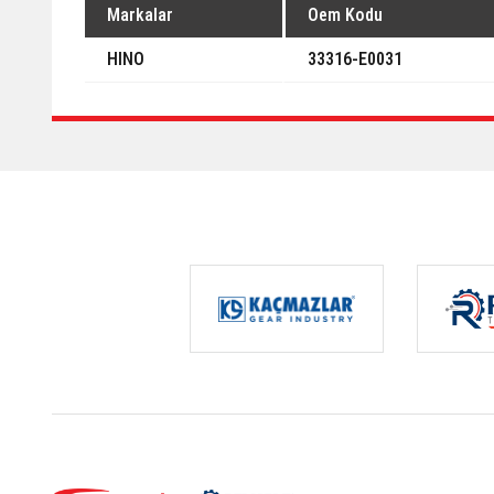
Markalar
Oem Kodu
HINO
33316-E0031