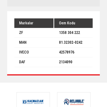
Markalar
Oem Kodu
ZF
1358 304 222
MAN
81.32302-0242
IVECO
42578976
DAF
2134090