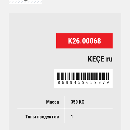
K26.00068
KEÇE ru
8699459659079
Масса
350 KG
Типы продуктов
1